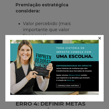
Premiação estratégica
considera:
Valor percebido (mais
importante que valor
financeiro)
×
Contexto da jornada
Conhecimento profundo do
público
Veja mais:
Viagens de incentivo:
a premiação que marca a alma
ERRO 4: DEFINIR METAS