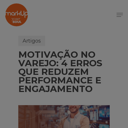
S
k
Menu
i
p
t
o
Artigos
m
MOTIVAÇÃO NO
a
i
VAREJO: 4 ERROS
n
QUE REDUZEM
c
PERFORMANCE E
o
ENGAJAMENTO
n
t
e
n
t