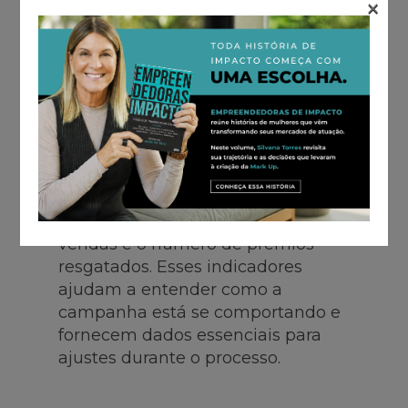
×
INDICATORS)
KPIs são métricas que permitem
medir o desempenho e a eficácia
de uma campanha de incentivo.
Eles estão diretamente ligados aos
objetivos estratégicos da ação e
ajudam a monitorar a execução
em tempo real. Incluem, por
exemplo, a taxa de adesão, o
engajamento, o aumento de
vendas e o número de prêmios
resgatados. Esses indicadores
ajudam a entender como a
campanha está se comportando e
fornecem dados essenciais para
ajustes durante o processo.