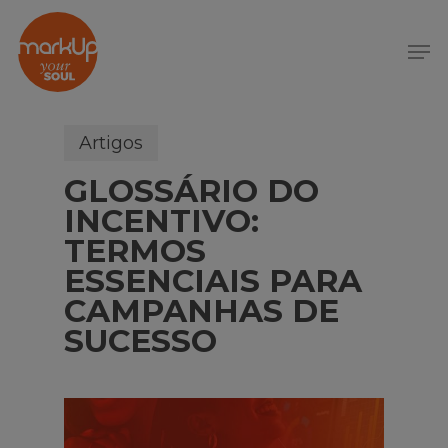
S
k
Menu
i
p
t
o
Artigos
m
GLOSSÁRIO DO
a
i
INCENTIVO:
n
TERMOS
c
ESSENCIAIS PARA
o
CAMPANHAS DE
n
SUCESSO
t
e
n
t