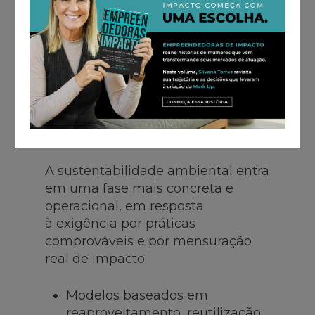
acessório e passa a fazer parte da
estratégia dos eventos
corporativos,
reforçando os vínculos, a reputação
e a coerência institucional.
Sustentabilidade ambiental mais
prática e mensurável
A sustentabilidade ambiental entra
em uma fase mais concreta e
operacional, em resposta
à exigência por práticas
comprováveis e por mensuração
real de impacto.
Modelos baseados em
reaproveitamento, reutilização