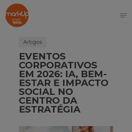
S
k
Menu
i
p
t
o
Artigos
m
EVENTOS
a
i
CORPORATIVOS
n
EM 2026: IA, BEM-
c
ESTAR E IMPACTO
o
SOCIAL NO
n
CENTRO DA
t
e
ESTRATÉGIA
n
t