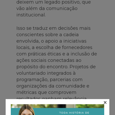
deixem um legado positivo, que
vão além da comunicação
institucional.
Isso se traduz em decisões mais
conscientes sobre a cadeia
envolvida, o apoio a iniciativas
locais, a escolha de fornecedores
com práticas éticas e a inclusão de
ações sociais conectadas ao
propósito do encontro. Projetos de
voluntariado integrados à
programação, parcerias com
organizações da comunidade e
métricas que comprovem
resultados ganham relevância.
×
O impacto social deixa de ser