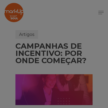
S
k
Menu
i
p
t
o
Artigos
m
CAMPANHAS DE
a
i
INCENTIVO: POR
n
ONDE COMEÇAR?
c
o
n
t
e
n
t