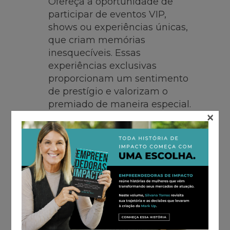
Ofereça a oportunidade de
participar de eventos VIP,
shows ou experiências únicas,
que criam memórias
inesquecíveis. Essas
experiências exclusivas
proporcionam um sentimento
de prestígio e valorizam o
premiado de maneira especial.
×
Equipamentos e Gadgets
Prêmios como dispositivos
eletrônicos de última geração
ou gadgets inovadores são
altamente desejáveis. Eles
proporcionam um benefício
tangível e são extremamente
valorizados por sua utilidade e