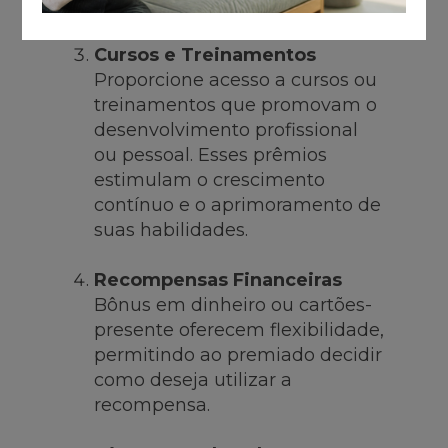
modernidade.
Cursos e Treinamentos
Proporcione acesso a cursos ou
treinamentos que promovam o
desenvolvimento profissional
ou pessoal. Esses prêmios
estimulam o crescimento
contínuo e o aprimoramento de
suas habilidades.
Recompensas Financeiras
Bônus em dinheiro ou cartões-
presente oferecem flexibilidade,
permitindo ao premiado decidir
como deseja utilizar a
recompensa.